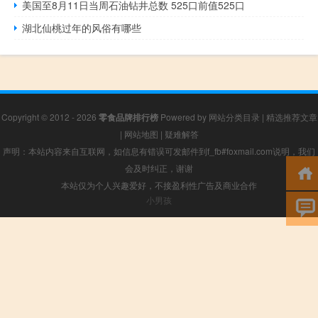
美国至8月11日当周石油钻井总数 525口前值525口
湖北仙桃过年的风俗有哪些
Copyright © 2012 - 2026
零食品牌排行榜
Powered by
网站分类目录
|
精选推荐文章
|
网站地图
|
疑难解答
声明：本站内容来自互联网，如信息有错误可发邮件到f_fb#foxmail.com说明，我们
会及时纠正，谢谢
本站仅为个人兴趣爱好，不接盈利性广告及商业合作
小男孩