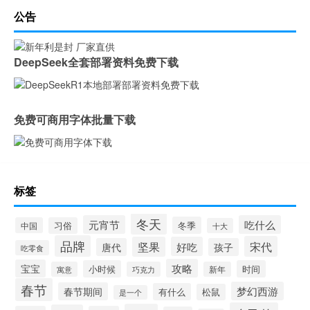
公告
DeepSeek全套部署资料免费下载
免费可商用字体批量下载
标签
冬天
元宵节
吃什么
冬季
中国
习俗
十大
品牌
宋代
坚果
好吃
唐代
孩子
吃零食
攻略
宝宝
小时候
时间
寓意
巧克力
新年
春节
梦幻西游
春节期间
有什么
松鼠
是一个