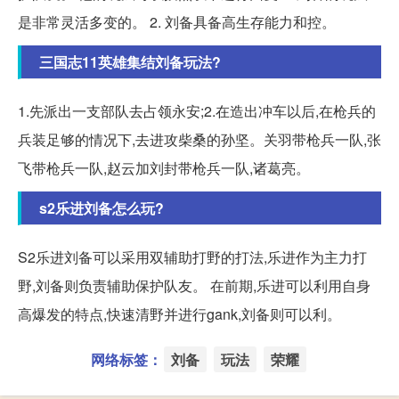
是非常灵活多变的。 2. 刘备具备高生存能力和控。
三国志11英雄集结刘备玩法?
1.先派出一支部队去占领永安;2.在造出冲车以后,在枪兵的
兵装足够的情况下,去进攻柴桑的孙坚。关羽带枪兵一队,张
飞带枪兵一队,赵云加刘封带枪兵一队,诸葛亮。
s2乐进刘备怎么玩?
S2乐进刘备可以采用双辅助打野的打法,乐进作为主力打
野,刘备则负责辅助保护队友。 在前期,乐进可以利用自身
高爆发的特点,快速清野并进行gank,刘备则可以利。
网络标签：
刘备
玩法
荣耀