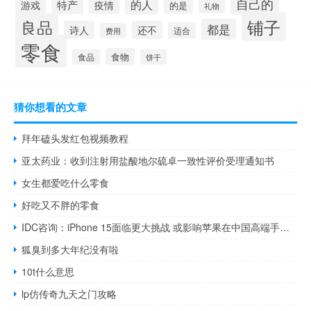
自己的
的人
特产
游戏
疫情
的是
礼物
铺子
良品
都是
诗人
还不
适合
费用
零食
食物
食品
饼干
猜你想看的文章
拜年磕头发红包视频教程
亚太药业：收到注射用盐酸地尔硫卓一致性评价受理通知书
女生都爱吃什么零食
好吃又不胖的零食
IDC咨询：iPhone 15面临更大挑战 或影响苹果在中国高端手机市场份额
狐臭到多大年纪没有啦
10t什么意思
lp仿传奇九天之门攻略