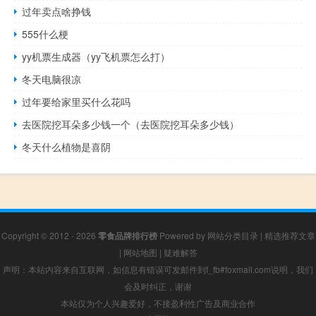
过年卖点啥挣钱
555什么梗
yy机票生成器（yy飞机票怎么打）
冬天电脑很凉
过年要给家里买什么花吗
去医院挖耳朵多少钱一个（去医院挖耳朵多少钱）
冬天什么植物是喜阴
Copyright © 2012 - 2026
零食品牌排行榜
Powered by
网站分类目录
|
精选推荐文章
|
网站地图
|
疑难解答
声明：本站内容来自互联网，如信息有错误可发邮件到f_fb#foxmail.com说明，我们
会及时纠正，谢谢
本站仅为个人兴趣爱好，不接盈利性广告及商业合作