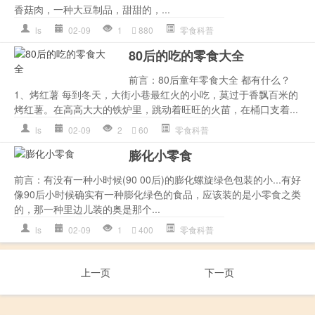
香菇肉，一种大豆制品，甜甜的，...
ls
02-09
1
880
零食科普
80后的吃的零食大全
前言：80后童年零食大全 都有什么？
1、烤红薯 每到冬天，大街小巷最红火的小吃，莫过于香飘百米的
烤红薯。在高高大大的铁炉里，跳动着旺旺的火苗，在桶口支着...
ls
02-09
2
60
零食科普
膨化小零食
前言：有没有一种小时候(90 00后)的膨化螺旋绿色包装的小...有好
像90后小时候确实有一种膨化绿色的食品，应该装的是小零食之类
的，那一种里边儿装的奥是那个...
ls
02-09
1
400
零食科普
上一页
下一页