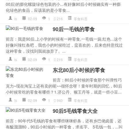
00后)的膨化螺旋绿色包装的小...有好像90后小时候确实有一种膨
化绿色的食品，应该装的是小零食...
ls
02-09
1
216
零食科普
90后一毛钱的零食
前言：我是90后,上小学的时候有一种零食,一毛钱一袋,红色...这个
好像叫辣红条吧，我也小的时候吃过，蛮喜欢的，后来也特意找过
这种零食，没找到我就放弃了。...
ls
02-09
1
216
零食科普
东北80后小时候的零食
前言：80后小时候的零食那个叫弹性巧
克力~现在淘宝上还有卖的呢~~很怀念呀！童年时期的回忆，80后
小时候常吃的零食有哪些？1.济公丹、猴王丹等，就是一些小豆...
ls
02-09
1
940
零食科普
90后5毛钱零食大全
前言：90年代5毛钱的零食有哪些咪咪虾条，还有乡巴佬卤蛋，还
有酸溜溜80，90后小时候的一种零食，求名字。 5毛钱一包，...叫