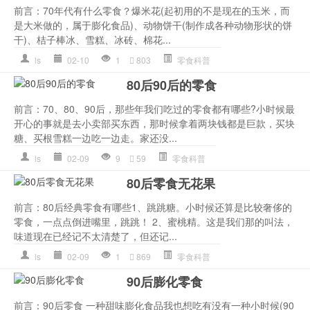
前言：70年代有什么零食？爆米花(起初用的不是现在的玉米，而
是大米做的，属于膨化食品)、动物饼干(制作成各种动物形状的饼
干)、桔子棒冰、雪糕、冰砖、棉花...
ls
02-10
1
803
零食科普
80后90后的零食
前言：70、80、90后，那些年我们吃过的零食都有哪些?小时候最
开心的事就是去小卖部买东西，那时候拿着两块钱都是巨款，买块
糖、买根雪糕一边吃一边走。家还没...
ls
02-09
9
59
零食科普
80后零食无花果
前言：80后经典零食有哪些1、跳跳糖。小时候还算是比较奢侈的
零食，一点点倒进嘴里，跳跳！ 2、蜜桃精。这是我们那的叫法，
味道现在已经记不太清楚了，但还记...
ls
02-09
1
869
零食科普
90后膨化零食
前言：90后零食 一种甜味膨化食品我也想吃有没有一种小时候(90