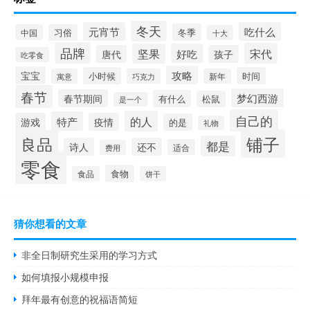
冬天
元宵节
吃什么
冬季
中国
习俗
十大
品牌
宋代
坚果
好吃
唐代
孩子
吃零食
攻略
宝宝
小时候
时间
寓意
巧克力
新年
春节
梦幻西游
春节期间
有什么
松鼠
是一个
自己的
的人
特产
游戏
疫情
的是
礼物
铺子
良品
都是
诗人
还不
适合
费用
零食
食物
食品
饼干
猜你想看的文章
非全日制研究生采用的学习方式
如何填报小规模申报
拜年最有创意的祝福语简短