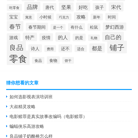
品牌
宋代
坚果
好吃
唐代
孩子
吃零食
攻略
宝宝
小时候
时间
寓意
巧克力
新年
春节
梦幻西游
春节期间
有什么
松鼠
是一个
自己的
的人
特产
游戏
疫情
的是
礼物
铺子
良品
都是
诗人
还不
适合
费用
零食
食物
食品
饼干
猜你想看的文章
如何选影视表演培训班
大叔精灵攻略
电影赎罪是真实故事改编吗（电影赎罪）
蝙蝠侠乐高游攻略
良品铺子奶酪棒怎么样