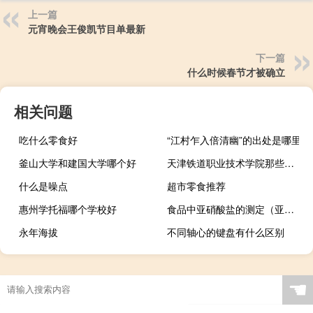
上一篇
元宵晚会王俊凯节目单最新
下一篇
什么时候春节才被确立
相关问题
吃什么零食好
“江村乍入倍清幽”的出处是哪里
釜山大学和建国大学哪个好
天津铁道职业技术学院那些专业比较好就业前景怎么样 天津铁道职业技术学院
什么是噪点
超市零食推荐
惠州学托福哪个学校好
食品中亚硝酸盐的测定（亚硝酸盐是食品添加剂）
永年海拔
不同轴心的键盘有什么区别
☚