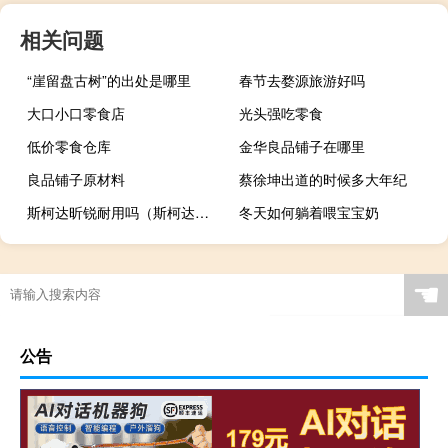
相关问题
“崖留盘古树”的出处是哪里
春节去婺源旅游好吗
大口小口零食店
光头强吃零食
低价零食仓库
金华良品铺子在哪里
良品铺子原材料
蔡徐坤出道的时候多大年纪
斯柯达昕锐耐用吗（斯柯达昕锐致命缺点）
冬天如何躺着喂宝宝奶
☚
公告