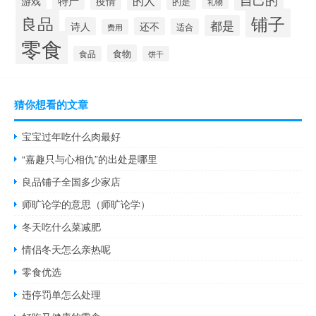
游戏
疫情
的是
礼物
铺子
良品
都是
诗人
还不
适合
费用
零食
食物
食品
饼干
猜你想看的文章
宝宝过年吃什么肉最好
“嘉趣只与心相仇”的出处是哪里
良品铺子全国多少家店
师旷论学的意思（师旷论学）
冬天吃什么菜减肥
情侣冬天怎么亲热呢
零食优选
违停罚单怎么处理