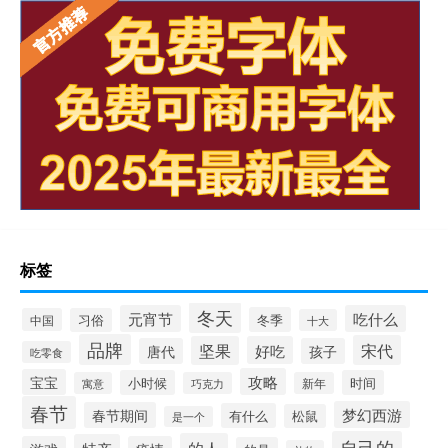
标签
冬天
元宵节
吃什么
冬季
中国
习俗
十大
品牌
宋代
坚果
好吃
唐代
孩子
吃零食
攻略
宝宝
小时候
时间
寓意
巧克力
新年
春节
梦幻西游
春节期间
有什么
松鼠
是一个
自己的
的人
特产