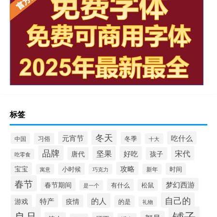
标签
冬天
元宵节
吃什么
冬季
中国
习俗
十大
品牌
宋代
坚果
好吃
唐代
孩子
吃零食
攻略
宝宝
小时候
时间
寓意
巧克力
新年
春节
梦幻西游
春节期间
有什么
松鼠
是一个
自己的
的人
特产
游戏
疫情
的是
礼物
铺子
良品