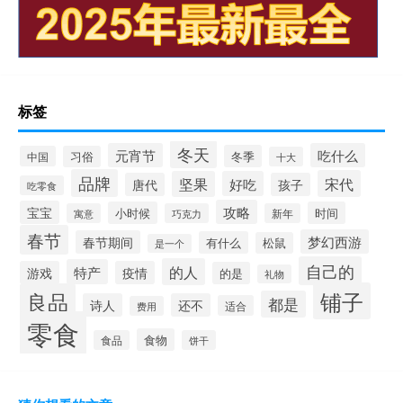
标签
冬天
元宵节
吃什么
冬季
中国
习俗
十大
品牌
宋代
坚果
好吃
唐代
孩子
吃零食
攻略
宝宝
小时候
时间
寓意
巧克力
新年
春节
梦幻西游
春节期间
有什么
松鼠
是一个
自己的
的人
特产
游戏
疫情
的是
礼物
铺子
良品
都是
诗人
还不
适合
费用
零食
食物
食品
饼干