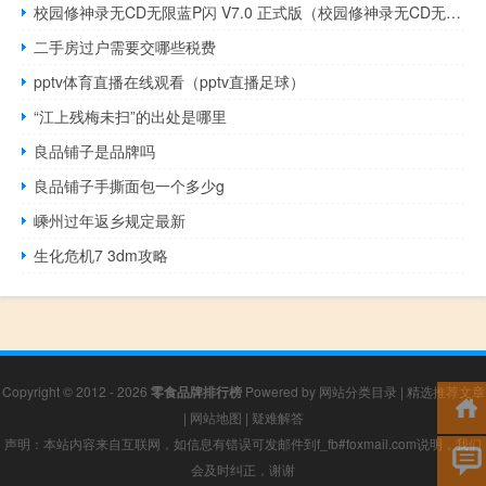
校园修神录无CD无限蓝P闪 V7.0 正式版（校园修神录无CD无限蓝P闪 V7.0 正式版功能简介）
二手房过户需要交哪些税费
pptv体育直播在线观看（pptv直播足球）
“江上残梅未扫”的出处是哪里
良品铺子是品牌吗
良品铺子手撕面包一个多少g
嵊州过年返乡规定最新
生化危机7 3dm攻略
Copyright © 2012 - 2026
零食品牌排行榜
Powered by
网站分类目录
|
精选推荐文章
|
网站地图
|
疑难解答
声明：本站内容来自互联网，如信息有错误可发邮件到f_fb#foxmail.com说明，我们
会及时纠正，谢谢