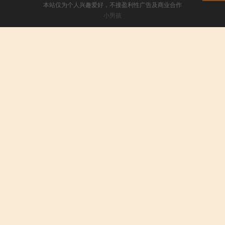
本站仅为个人兴趣爱好，不接盈利性广告及商业合作
小男孩