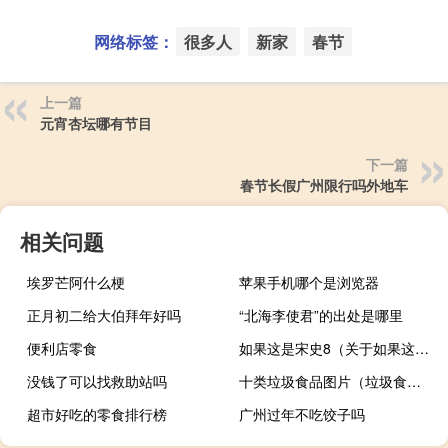
网络标签：
很多人
新家
春节
上一篇
元宵杏坛哪有节目
下一篇
春节长假广州限行吗外地车
相关问题
埃罗芒阿什么梗
苹果手机哪个是浏览器
正月初二给大伯拜年好吗
“北海李使君”的出处是哪里
便利店零食
如果这是宋史8（关于如果这是宋史8的介绍）
没钱了可以找救助站吗
十类垃圾食品图片（垃圾食品图片）
超市好吃的零食排行榜
广州过年不吃饺子吗