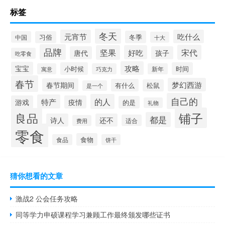
标签
冬天
元宵节
吃什么
冬季
中国
习俗
十大
品牌
宋代
坚果
好吃
唐代
孩子
吃零食
攻略
宝宝
小时候
时间
寓意
巧克力
新年
春节
梦幻西游
春节期间
有什么
松鼠
是一个
自己的
的人
特产
游戏
疫情
的是
礼物
铺子
良品
都是
诗人
还不
适合
费用
零食
食物
食品
饼干
猜你想看的文章
激战2 公会任务攻略
同等学力申硕课程学习兼顾工作最终颁发哪些证书